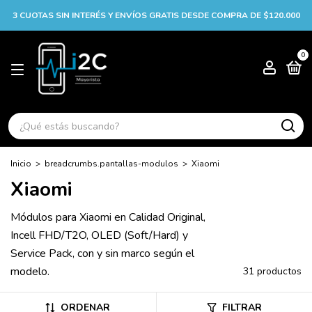
3 CUOTAS SIN INTERÉS Y ENVÍOS GRATIS DESDE COMPRA DE $120.000
0
Inicio
>
breadcrumbs.pantallas-modulos
>
Xiaomi
Xiaomi
Módulos para Xiaomi en Calidad Original,
Incell FHD/T2O, OLED (Soft/Hard) y
Service Pack, con y sin marco según el
modelo.
31 productos
ORDENAR
FILTRAR