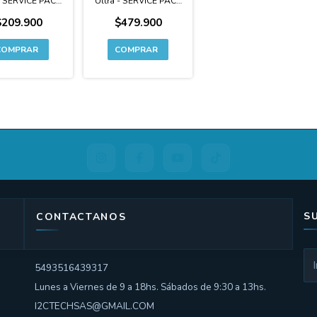
- SERVICE PACK
Ultra - SERVICE PACK
0% Original
100% Original
$209.900
$479.900
S
CONTACTANOS
5493516439317
Lunes a Viernes de 9 a 18hs. Sábados de 9:30 a 13hs.
I2CTECHSAS@GMAIL.COM