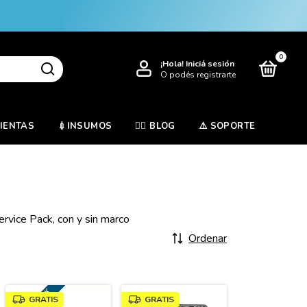
0
¡Hola!
Iniciá sesión
O podés registrarte
MIENTAS
💉INSUMOS
✍🏻 BLOG
⚠️ SOPORTE
rvice Pack, con y sin marco
Ordenar
GRATIS
GRATIS