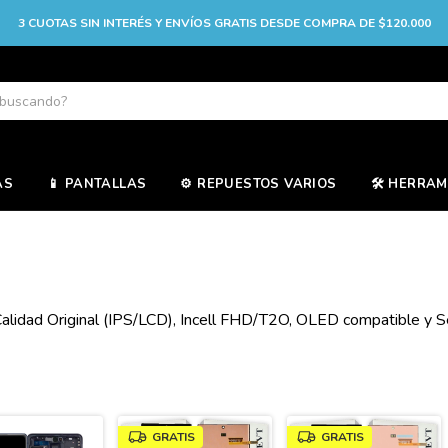
3 CUOTAS SIN INTERÉS Y ENVÍOS GRATIS DESDE COMPRA DE $120.000
AS
📱 PANTALLAS
⚙️ REPUESTOS VARIOS
🛠️ HERRA
alidad Original (IPS/LCD), Incell FHD/T2O, OLED compatible y Se
GRATIS
GRATIS