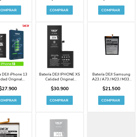
a DEJI iPhone 13
Batería DEJI IPHONE XS
Batería DEJI Samsung
idad Original
Calidad Original
A23 / A73 / M23 / M33 /
idad Extendida
CAPACIDAD
M52 / M53 Calidad
$27.900
$30.900
$21.500
Premium
EXTENDIDA Premium
Original Premium -
M526