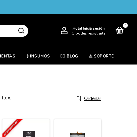
0
¡Hola!
Iniciá sesión
O podés registrarte
MIENTAS
💉INSUMOS
✍🏻 BLOG
⚠️ SOPORTE
 flex.
Ordenar