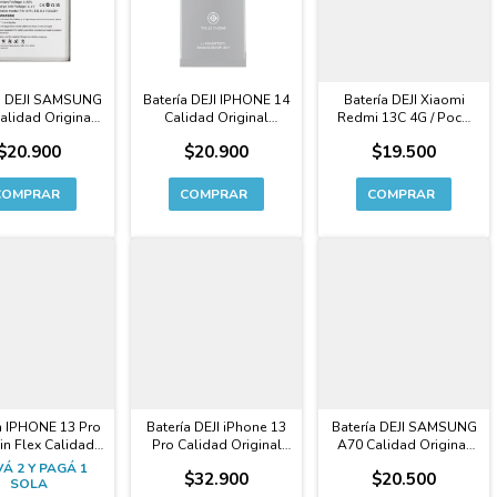
a DEJI SAMSUNG
Batería DEJI IPHONE 14
Batería DEJI Xiaomi
alidad Original
Calidad Original
Redmi 13C 4G / Poco
mium - A156
CAPACIDAD
C65 Calidad Original
$20.900
$20.900
$19.500
EXTENDIDA SIN FLEX
Premium - BN5Q
Premium
a IPHONE 13 Pro
Batería DEJI iPhone 13
Batería DEJI SAMSUNG
in Flex Calidad
Pro Calidad Original
A70 Calidad Original
iginal Maxxa
Capacidad Extendida
Premium - A705
Á 2 Y PAGÁ 1
$32.900
$20.500
Premium
SOLA