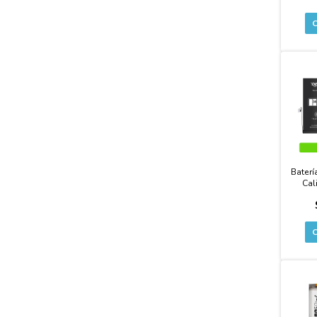
Baterí
Cal
Capac