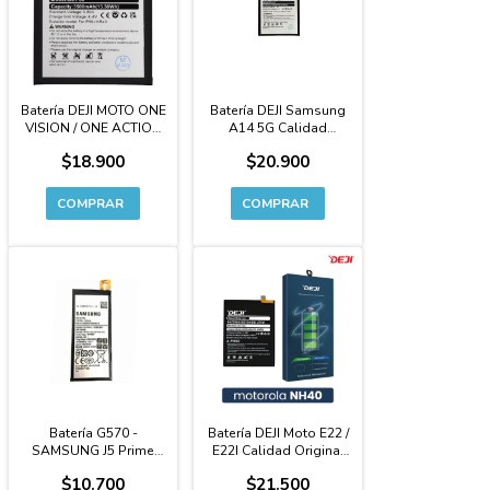
Batería DEJI MOTO ONE
Batería DEJI Samsung
VISION / ONE ACTION
A14 5G Calidad
Premium - KR40
Original Premium -
$18.900
$20.900
A146
Batería G570 -
Batería DEJI Moto E22 /
SAMSUNG J5 Prime
E22I Calidad Original
High Copy con Logo
Premium - NH40
$10.700
$21.500