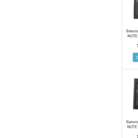
Baterí
NOTE 
POCO 
Orig
Baterí
NOTE 
Cal
Pre