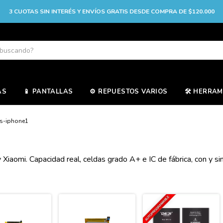
3 CUOTAS SIN INTERÉS Y ENVÍOS GRATIS DESDE COMPRA DE $120.000
AS
📱 PANTALLAS
⚙️ REPUESTOS VARIOS
🛠️ HERRA
as-iphone1
iaomi. Capacidad real, celdas grado A+ e IC de fábrica, con y sin