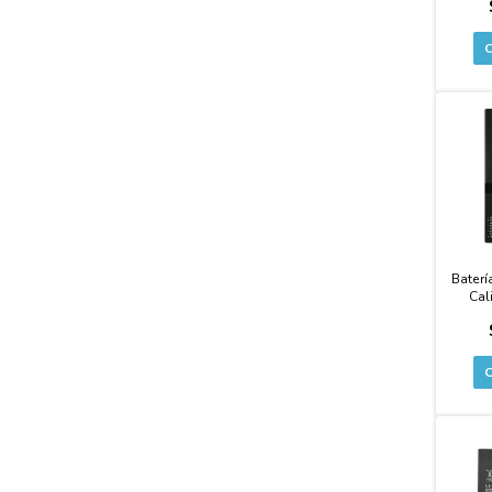
EXTE
Baterí
Cal
C
EXTE