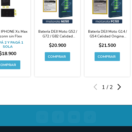
a IPHONE Xs Max
Batería DEJI Moto G52 /
Batería DEJI Moto G14 /
conn sin Flex
G72 / G82 Calidad
G54 Calidad Original
Original Premium -
Premium - PC50
Á 2 Y PAGÁ 1
$20.900
$21.500
NE50
SOLA
$18.900
1
/
2