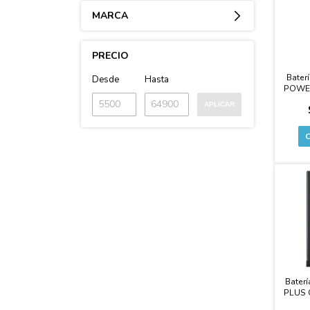
MARCA
PRECIO
Bater
Desde
Hasta
POWER
POWE
APLICAR
G10 /
Cali
Pr
Baterí
PLUS C
C