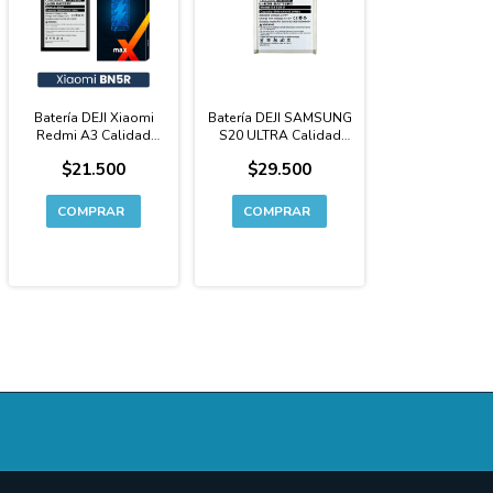
Batería DEJI Xiaomi
Batería DEJI SAMSUNG
Redmi A3 Calidad
S20 ULTRA Calidad
Original Premium -
Original Premium -
$21.500
$29.500
BN5R
G988