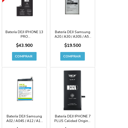
Batería DEJI IPHONE 13
Batería DEJI Samsung
PRO
A20 / A30 / A30S / A50
AUTOPROGRAMABLE
Calidad Original
$43.900
$19.500
CAPACIDAD
Premium - A505
EXTENDIDA Premium
Batería DEJI Samsung
Batería DEJI IPHONE 7
A02 / A04S / A12 / A13
PLUS Calidad Original
4G / A21S Calidad
CAPACIDAD