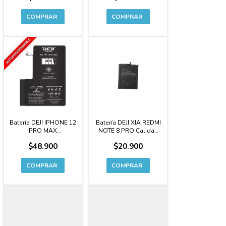
Batería DEJI IPHONE 12
Batería DEJI XIA REDMI
PRO MAX
NOTE 8 PRO Calidad
AUTOPROGRAMABLE
Original Premium -
$48.900
$20.900
CAPACIDAD
BM4J
EXTENDIDA Premium