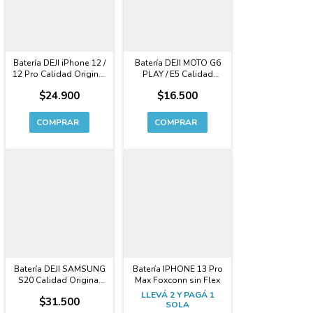
Batería DEJI iPhone 12 /
Batería DEJI MOTO G6
12 Pro Calidad Original
PLAY / E5 Calidad
Capacidad Extendida
Original Premium -
$24.900
$16.500
Premium
BL270
Batería DEJI SAMSUNG
Batería IPHONE 13 Pro
S20 Calidad Original
Max Foxconn sin Flex
Premium - G980
LLEVÁ 2 Y PAGÁ 1
$31.500
SOLA