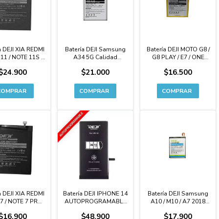
a DEJI XIA REDMI
Batería DEJI Samsung
Batería DEJI MOTO G8 /
11 / NOTE 11S /
A34 5G Calidad
G8 PLAY / E7 / ONE
M4 PRO Calidad
Original Premium -
MACRO Calidad
$24.900
$21.000
$16.500
inal Premium -
A346
Original Premium -
BN5D
KG40
a DEJI XIA REDMI
Batería DEJI IPHONE 14
Batería DEJI Samsung
7 / NOTE 7 PRO
AUTOPROGRAMABLE
A10 / M10 / A7 2018
idad Original
CAPACIDAD
Calidad Original
$16.900
$48.900
$17.900
mium - BN4A
EXTENDIDA Premium
Premium - BA750