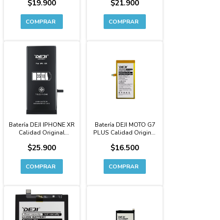
$19.900
$21.900
Original Premium -
EXTENDIDA Premium
BA217
Batería DEJI IPHONE XR
Batería DEJI MOTO G7
Calidad Original
PLUS Calidad Original
CAPACIDAD
Premium - JG40
$25.900
$16.500
EXTENDIDA Premium