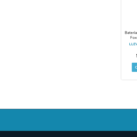
Baterí
Fox
LLEV