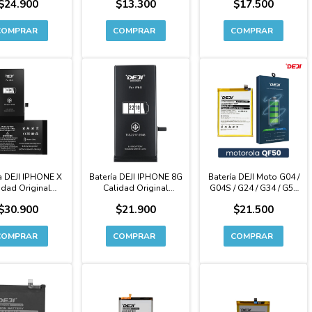
$24.900
$13.300
$17.500
NDIDA Premium
KS40
a DEJI IPHONE X
Batería DEJI IPHONE 8G
Batería DEJI Moto G04 /
idad Original
Calidad Original
G04S / G24 / G34 / G5 /
APACIDAD
CAPACIDAD
E14 / E34 Calidad
$30.900
$21.900
$21.500
NDIDA Premium
EXTENDIDA Premium
Original Premium -
QF50