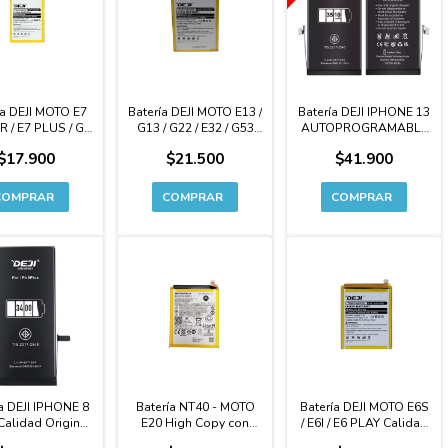
ía DEJI MOTO E7
Batería DEJI MOTO E13 /
Batería DEJI IPHONE 13
 / E7 PLUS / G7
G13 / G22 / E32 / G53
AUTOPROGRAMABLE
R / G9 PLAY /
Calidad Original
CAPACIDAD
$17.900
$21.500
$41.900
 G20 / G30 / E40
Premium - NH50
EXTENDIDA Premium
dad ORIGINAL
emium - JK50
a DEJI IPHONE 8
Batería NT40 - MOTO
Batería DEJI MOTO E6S
alidad Original
E20 High Copy con
/ E6I / E6 PLAY Calidad
APACIDAD
Logo
Original Premium -