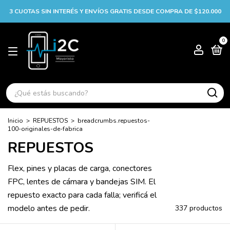
3 CUOTAS SIN INTERÉS Y ENVÍOS GRATIS DESDE COMPRA DE $120.000
0
Inicio
>
REPUESTOS
>
breadcrumbs.repuestos-
100-originales-de-fabrica
REPUESTOS
Flex, pines y placas de carga, conectores
FPC, lentes de cámara y bandejas SIM. El
repuesto exacto para cada falla; verificá el
modelo antes de pedir.
337 productos