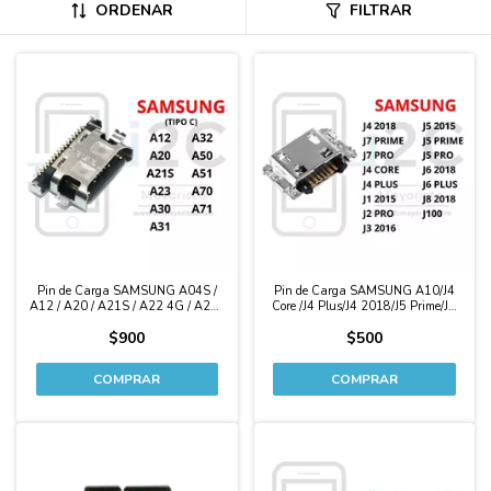
ORDENAR
FILTRAR
Pin de Carga SAMSUNG A04S /
Pin de Carga SAMSUNG A10/J4
A12 / A20 / A21S / A22 4G / A23 /
Core /J4 Plus/J4 2018/J5 Prime/J6
A30 / A31 / A32 / A50 / A51 / A70
2018/J6 Plus/J7 Prime/J8 2018/J1
$900
$500
/ A71 (tipo C)
2015/J2 Pro/J3 2016/J5 2015/J5
Pro/J7 Pro