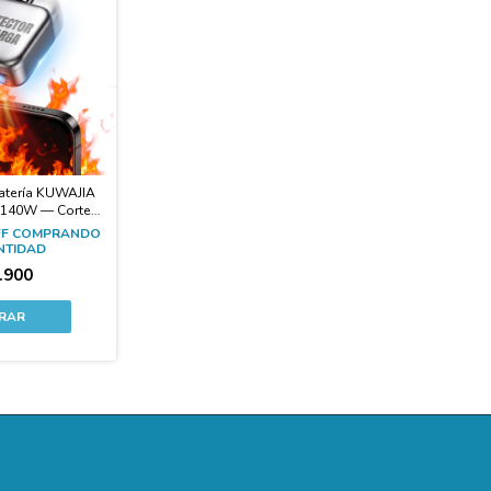
Batería KUWAJIA
 140W — Corte
de Carga
FF
COMPRANDO
NTIDAD
.900