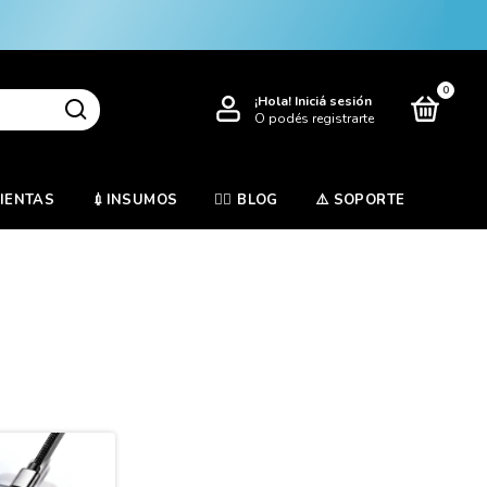
0
¡Hola!
Iniciá sesión
O podés registrarte
MIENTAS
💉INSUMOS
✍🏻 BLOG
⚠️ SOPORTE