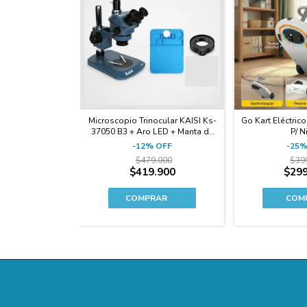
Microscopio Trinocular KAISI Ks-
Go Kart Eléctric
37050 B3 + Aro LED + Manta de
P/ N
regalo
-
12
%
OFF
-
25
$479.000
$39
$419.900
$299
COM