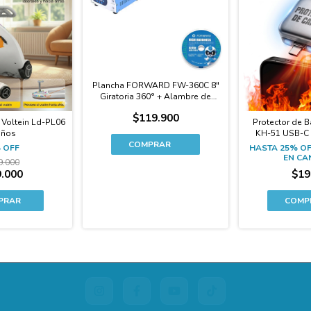
Plancha FORWARD FW-360C 8"
Giratoria 360° + Alambre de
Regalo
$119.900
o Voltein Ld-PL06
Protector de 
iños
KH-51 USB-C
Físico 
%
OFF
HASTA 25% O
EN CA
9.000
.000
$19
PRAR