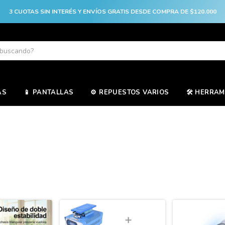
3 CUOTAS SIN INTERÉS Y ENVÍOS GRATIS DESDE COMPRA DE $120.000
AS
📱 PANTALLAS
⚙️ REPUESTOS VARIOS
🛠️ HERRA