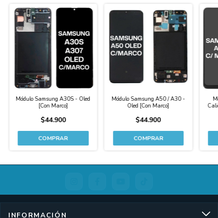
Módulo Samsung A30S - Oled
Módulo Samsung A50 / A30 -
M
[Con Marco]
Oled [Con Marco]
Cali
$44.900
$44.900
INFORMACIÓN